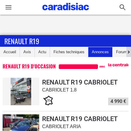
Connexion / Inscription
RENAULT R19
Accueil
Accueil
Avis
Actu
Fiches techniques
Annonces
Forum
Actu
RENAULT R19 D'OCCASION
avec
Essais
RENAULT R19 CABRIOLET
Guide
CABRIOLET 1.8
d'achat
35
4 990 €
Electriques
RENAULT R19 CABRIOLET
Utilitaires
CABRIOLET ARIA