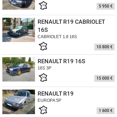
76
5 950 €
Flottes
Auto
RENAULT R19 CABRIOLET
Services
16S
CABRIOLET 1.8 16S
Forum
06
10 800 €
Moto
RENAULT R19 16S
Marques
16S 3P
34
15 000 €
RENAULT R19
EUROPA 5P
31
1 600 €