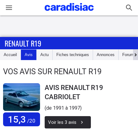
Connexion / Inscription
RENAULT R19
Accueil
Accueil
Avis
Actu
Fiches techniques
Annonces
Forum
Actu
VOS AVIS SUR RENAULT R19
Essais
AVIS RENAULT R19
Guide
CABRIOLET
d'achat
(de 1991 à 1997)
Electriques
15,3
/20
Voir les
3
avis
Utilitaires