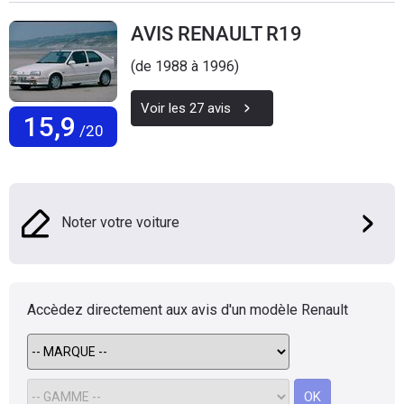
Flottes
AVIS RENAULT R19
Auto
(de 1988 à 1996)
Services
Voir les
27
avis
15,9
/20
Forum
Moto
Noter votre voiture
Marques
Accèdez directement aux avis d'un modèle
Renault
OK