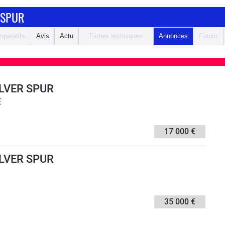
 SPUR
paratifs
Avis
Actu
Fiches techniques
Annonces
Forum
ILVER SPUR
E
17 000 €
ILVER SPUR
35 000 €