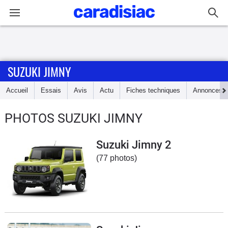
Connexion / Inscription
SUZUKI JIMNY
Accueil
Accueil
Essais
Avis
Actu
Fiches techniques
Annonces
Actu
PHOTOS SUZUKI JIMNY
Essais
Suzuki Jimny 2
Guide
(77 photos)
d'achat
Electriques
Utilitaires