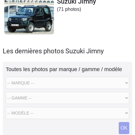
Suzuki Jimny
Flottes
(71 photos)
Auto
Services
Forum
Les dernières photos Suzuki Jimny
Moto
Toutes les photos par marque / gamme / modèle
Marques
OK