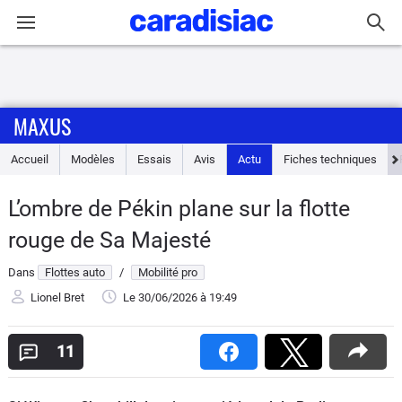
Connexion / Inscription
MAXUS
Accueil
Accueil
Modèles
Essais
Avis
Actu
Fiches techniques
Actu
L’ombre de Pékin plane sur la flotte
Essais
rouge de Sa Majesté
Guide
Dans
Flottes auto
/
Mobilité pro
d'achat
Lionel Bret
Le 30/06/2026
à 19:49
Electriques
11
Utilitaires