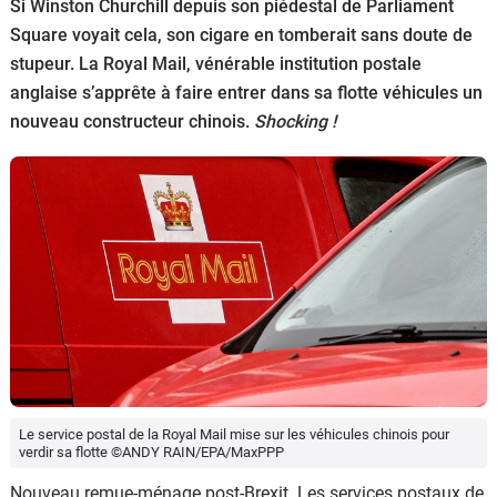
Si Winston Churchill depuis son piédestal de Parliament
Flottes
Square voyait cela, son cigare en tomberait sans doute de
Auto
stupeur. La Royal Mail, vénérable institution postale
anglaise s’apprête à faire entrer dans sa flotte véhicules un
Services
nouveau constructeur chinois.
Shocking !
Forum
Moto
Marques
Le service postal de la Royal Mail mise sur les véhicules chinois pour
verdir sa flotte ©ANDY RAIN/EPA/MaxPPP
Nouveau remue-ménage post-Brexit. Les services postaux de