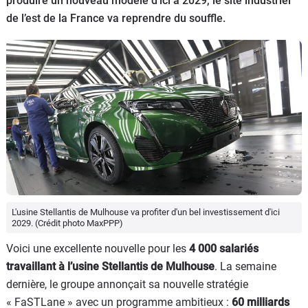
produire un nouveau modèle d’ici à 2029, le site industriel
Flottes
de l’est de la France va reprendre du souffle.
Auto
Services
Forum
Moto
Marques
L'usine Stellantis de Mulhouse va profiter d'un bel investissement d'ici
2029. (Crédit photo MaxPPP)
Voici une excellente nouvelle pour les
4 000 salariés
travaillant à l’usine Stellantis de Mulhouse
. La semaine
dernière, le groupe annonçait sa nouvelle stratégie
« FaSTLane » avec un programme ambitieux :
60 milliards