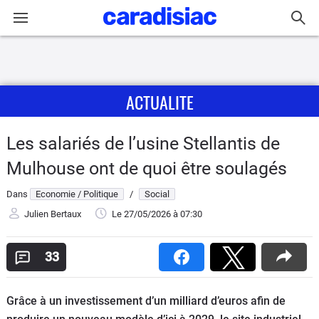
Connexion / Inscription
ACTUALITE
Accueil
Actu
Les salariés de l’usine Stellantis de
Mulhouse ont de quoi être soulagés
Essais
Dans
Economie / Politique
/
Social
Guide
Julien Bertaux
Le 27/05/2026
à 07:30
d'achat
33
Electriques
Utilitaires
Grâce à un investissement d’un milliard d’euros afin de