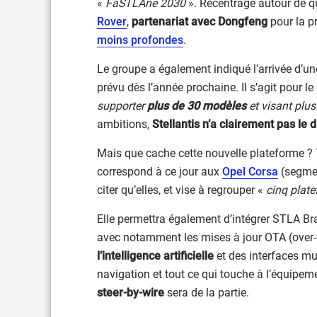
«
FaSTLAne 2030
». Recentrage autour de qu
Rover
,
partenariat avec Dongfeng
pour la p
moins profondes
.
Le groupe a également indiqué l’arrivée d’un
prévu dès l’année prochaine. Il s’agit pour 
supporter
plus de 30 modèles
et visant plus
ambitions,
Stellantis n’a clairement pas le 
Mais que cache cette nouvelle plateforme ? T
correspond à ce jour aux
Opel Corsa
(segme
citer qu’elles, et vise à regrouper «
cinq plate
Elle permettra également d’intégrer STLA Bra
avec notamment les mises à jour OTA (over-t
l’intelligence artificielle
et des interfaces mul
navigation et tout ce qui touche à l’équipe
steer-by-wire
sera de la partie.