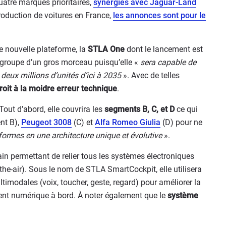
atre marques prioritaires,
synergies avec Jaguar-Land
roduction de voitures en France,
les annonces sont pour le
e nouvelle plateforme, la
STLA One
dont le lancement est
le groupe d’un gros morceau puisqu’elle «
sera capable de
 deux millions d’unités d’ici à 2035
». Avec de telles
droit à la moidre erreur technique
.
out d’abord, elle couvrira les
segments B, C, et D
ce qui
nt B),
Peugeot 3008
(C) et
Alfa Romeo Giulia
(D) pour ne
formes en une architecture unique et évolutive
».
in permettant de relier tous les systèmes électroniques
he-air). Sous le nom de STLA SmartCockpit, elle utilisera
timodales (voix, toucher, geste, regard) pour améliorer la
ment numérique à bord. À noter également que le
système