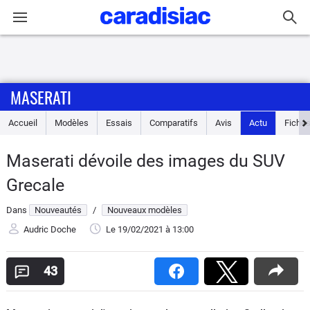
Connexion / Inscription
MASERATI
Accueil
Accueil
Modèles
Essais
Comparatifs
Avis
Actu
Fiches
Actu
Maserati dévoile des images du SUV
Essais
Grecale
Guide
Dans
Nouveautés
/
Nouveaux modèles
d'achat
Audric Doche
Le 19/02/2021
à 13:00
Electriques
43
Utilitaires