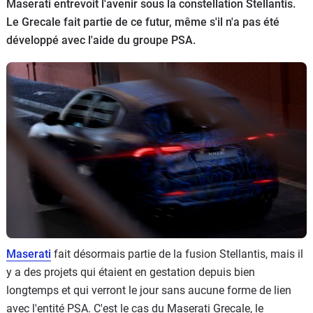
Maserati entrevoit l'avenir sous la constellation Stellantis.
Flottes
Le Grecale fait partie de ce futur, même s'il n'a pas été
Auto
développé avec l'aide du groupe PSA.
Services
Forum
Moto
Marques
Maserati
fait désormais partie de la fusion Stellantis, mais il
y a des projets qui étaient en gestation depuis bien
longtemps et qui verront le jour sans aucune forme de lien
avec l'entité PSA. C'est le cas du Maserati Grecale, le