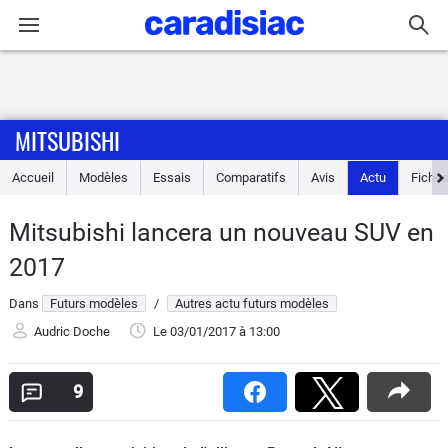
Connexion / Inscription
MITSUBISHI
Accueil
Accueil
Modèles
Essais
Comparatifs
Avis
Actu
Fiches
Actu
Mitsubishi lancera un nouveau SUV en
Essais
2017
Guide
Dans
Futurs modèles
/
Autres actu futurs modèles
d'achat
Audric Doche
Le 03/01/2017
à 13:00
Electriques
9
Utilitaires