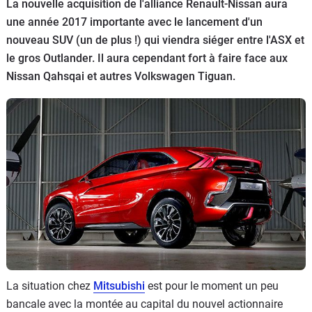
La nouvelle acquisition de l'alliance Renault-Nissan aura
Flottes
une année 2017 importante avec le lancement d'un
Auto
nouveau SUV (un de plus !) qui viendra siéger entre l'ASX et
le gros Outlander. Il aura cependant fort à faire face aux
Services
Nissan Qahsqai et autres Volkswagen Tiguan.
Forum
Moto
Marques
La situation chez
Mitsubishi
est pour le moment un peu
bancale avec la montée au capital du nouvel actionnaire