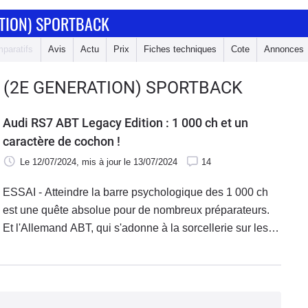
ATION) SPORTBACK
paratifs
Avis
Actu
Prix
Fiches techniques
Cote
Annonces
7 (2E GENERATION) SPORTBACK
Audi RS7 ABT Legacy Edition : 1 000 ch et un
caractère de cochon !
Le 12/07/2024
, mis à jour
le 13/07/2024
14
ESSAI - Atteindre la barre psychologique des 1 000 ch
est une quête absolue pour de nombreux préparateurs.
Et l'Allemand ABT, qui s'adonne à la sorcellerie sur les
modèles du groupe Volkswagen depuis 50 ans, la touche
du doigt avec cette RS7 Legacy Edition dont le V8
biturbo a été revu en profondeur. Une catapulte !