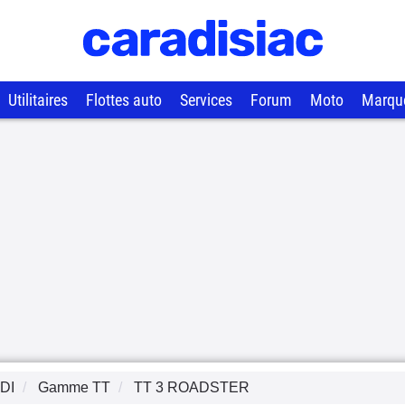
Utilitaires
Flottes auto
Services
Forum
Moto
Marqu
DI
Gamme
TT
TT 3 ROADSTER