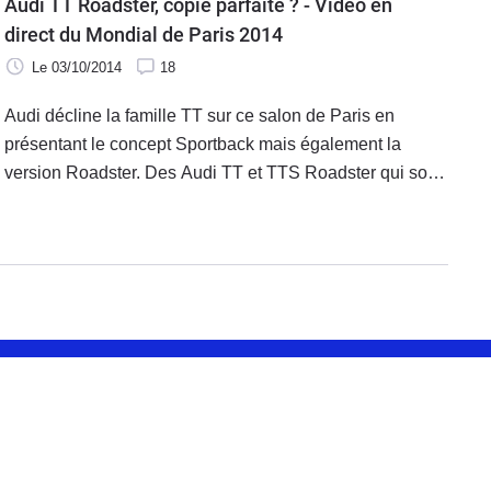
Audi TT Roadster, copie parfaite ? - Vidéo en
direct du Mondial de Paris 2014
Le 03/10/2014
18
Audi décline la famille TT sur ce salon de Paris en
présentant le concept Sportback mais également la
version Roadster. Des Audi TT et TTS Roadster qui sont
probablement les meilleures jamais produites par la firme
d'Ingolstadt.