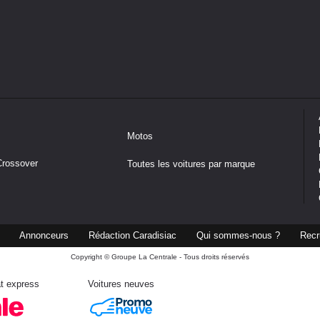
Motos
Crossover
Toutes les voitures par marque
Annonceurs
Rédaction Caradisiac
Qui sommes-nous ?
Recr
Copyright © Groupe La Centrale - Tous droits réservés
t express
Voitures neuves