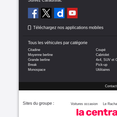
Suivez Caradisiac
Téléchargez nos applications mobiles
Tous les véhicules par catégorie
Citadine
Coupé
Moyenne berline
Cabriolet
Grande berline
4x4, SUV et 
Break
Pick-up
Monospace
Utilitaires
Contact
Sites du groupe :
Voitures occasion
Le Racha