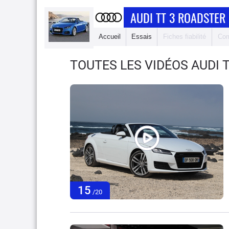
AUDI TT 3 ROADSTER
Accueil
Essais
Fiches fiabilité
Com
TOUTES LES VIDÉOS AUDI 
15
/20