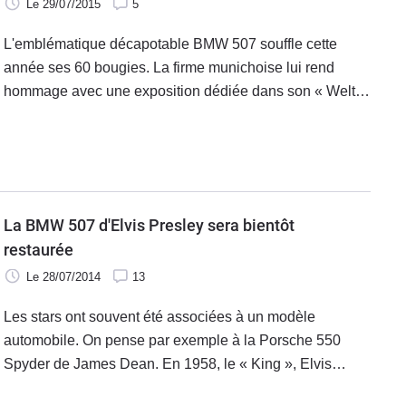
Le 29/07/2015
5
L'emblématique décapotable BMW 507 souffle cette
année ses 60 bougies. La firme munichoise lui rend
hommage avec une exposition dédiée dans son « Welt
Museum » en Allemagne.
La BMW 507 d'Elvis Presley sera bientôt
restaurée
Le 28/07/2014
13
Les stars ont souvent été associées à un modèle
automobile. On pense par exemple à la Porsche 550
Spyder de James Dean. En 1958, le « King », Elvis
Presley, craquait quant à lui pour une BMW 507.