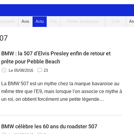
paratifs
Avis
Actu
Prix
Fiches techniques
Cote
An
07
BMW : la 507 d’Elvis Presley enfin de retour et
prête pour Pebble Beach
Le 05/08/2016
23
La BMW 507 est un mythe chez la marque bavaroise au
même titre que l'E9, mais lorsque l'on associe ce mythe à
un roi, on obtient forcément une petite légende
intéressante à raconter. Le "King" Elvis Presley avait en
effet acheté à l'époque un des rares exemplaires de
BMW 507 qui est aujourd'hui enfin restauré et fin prêt
BMW célèbre les 60 ans du roadster 507
pour le concours d'élégance de Pebble Beach.