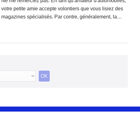
Ne me remerciez pas. En tant qu'amateur d'automobiles,
votre petite amie accepte volontiers que vous lisiez des
magazines spécialisés. Par contre, généralement, la
lecture d'un Playboy est plus difficile à faire accepter.
Heureusement, le prochain numéro vous offre une
excuse redoutable : Playboy nous donne son Top 6 des
autos Vintage qu'il faut avoir dans son garage.
Impossible de passer à côté …
OK