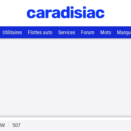
Utilitaires
Flottes auto
Services
Forum
Moto
Marqu
MW
507