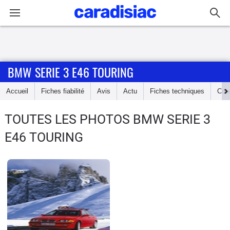
Connexion / Inscription
BMW SERIE 3 E46 TOURING
Accueil
Accueil
Fiches fiabilité
Avis
Actu
Fiches techniques
Cot
Actu
TOUTES LES PHOTOS BMW SERIE 3
Essais
E46 TOURING
Guide
d'achat
Electriques
Utilitaires