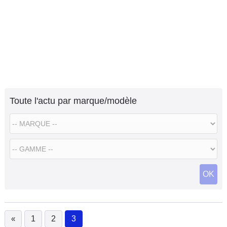
Toute l'actu par marque/modèle
OK
«
1
2
3
(current)