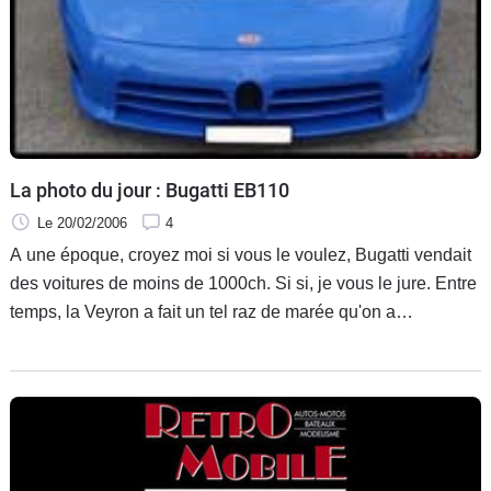
Flottes
Auto
Services
Forum
La photo du jour : Bugatti EB110
Moto
Le 20/02/2006
4
A une époque, croyez moi si vous le voulez, Bugatti vendait
Marques
des voitures de moins de 1000ch. Si si, je vous le jure. Entre
temps, la Veyron a fait un tel raz de marée qu'on a
effectivement tendance à l'oublier.