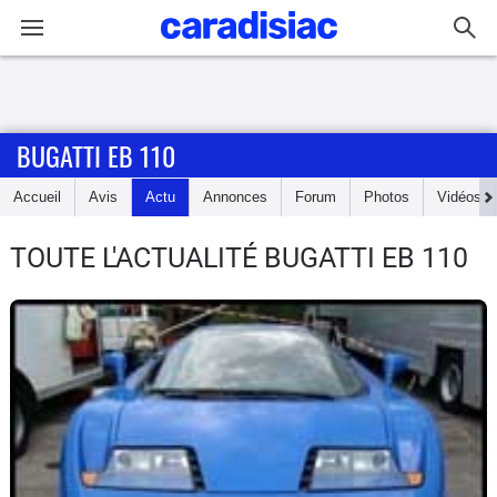
Connexion / Inscription
BUGATTI EB 110
Accueil
Accueil
Avis
Actu
Annonces
Forum
Photos
Vidéos
Actu
TOUTE L'ACTUALITÉ BUGATTI EB 110
Essais
Guide
d'achat
Electriques
Utilitaires