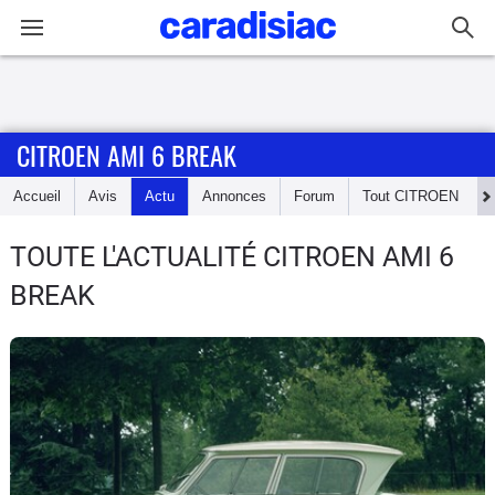
Connexion / Inscription
CITROEN AMI 6 BREAK
Accueil
Accueil
Avis
Actu
Annonces
Forum
Tout
CITROEN
Actu
TOUTE L'ACTUALITÉ CITROEN AMI 6
Essais
BREAK
Guide
d'achat
Electriques
Utilitaires