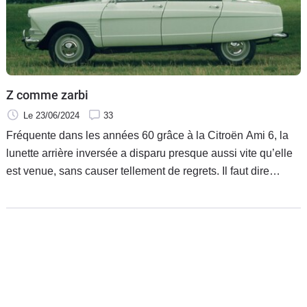
Flottes
Auto
Services
Z comme zarbi
Forum
Le 23/06/2024
33
Fréquente dans les années 60 grâce à la Citroën Ami 6, la
Moto
lunette arrière inversée a disparu presque aussi vite qu’elle
est venue, sans causer tellement de regrets. Il faut dire
Marques
qu'elle signait des carrosseries étranges ! Retour sur un
élément de style fort et bizarre à la fois.