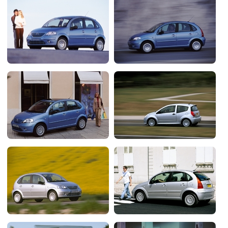
Flottes
Auto
Services
Forum
Moto
Marques