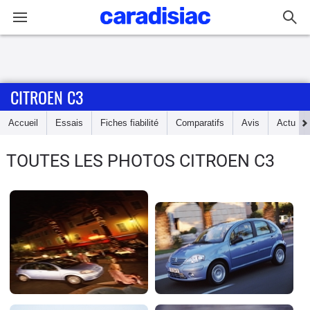
Connexion / Inscription
CITROEN C3
Accueil
Accueil
Essais
Fiches fiabilité
Comparatifs
Avis
Actu
Actu
TOUTES LES PHOTOS CITROEN C3
Essais
Guide
d'achat
Electriques
Utilitaires