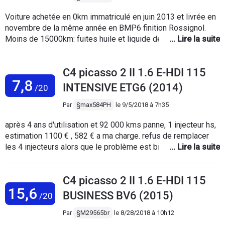
fait que notre sécurité et celle d'autrui peut etre mise en
Voiture achetée en 0km immatriculé en juin 2013 et livrée en
danger
novembre de la même année en BMP6 finition Rossignol.
Moins de 15000km: fuites huile et liquide de
refroidissement 30000: panne de bobine avec arrêt du
véhicule sur route 55000: défaut d’alignement de la chaîne
C4 picasso 2 II 1.6 E-HDI 115
de distribution réparé 1 mois plus tard : casse moteur
7,8
Aucune reconnaissance de citroen car service au kilométrage
INTENSIVE ETG6 (2014)
/20
et non annuel. Une honte intégrale .
Par
§max584PH
le
9/5/2018 à 7h35
après 4 ans d'utilisation et 92 000 kms panne, 1 injecteur hs,
estimation 1100 € , 582 € a ma charge. refus de remplacer
les 4 injecteurs alors que le problème est bien connu..
scandaleux. dommage excellent véhicule mais la fiabilité est
très mauvaise et le sav SCANDALEUX. Ce sera mon dernier
C4 picasso 2 II 1.6 E-HDI 115
Citroën.
15,6
BUSINESS BV6 (2015)
/20
Par
§M29565br
le
8/28/2018 à 10h12