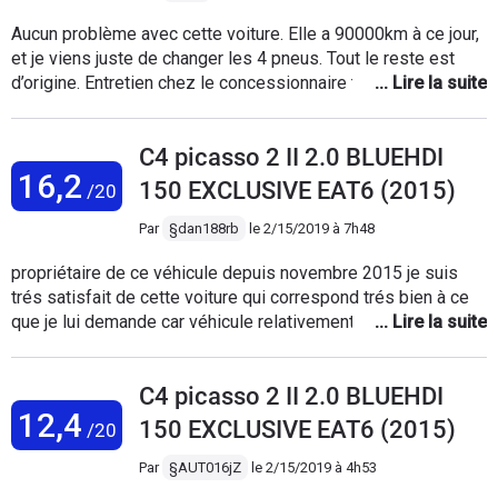
Aucun problème avec cette voiture. Elle a 90000km à ce jour,
et je viens juste de changer les 4 pneus. Tout le reste est
d’origine. Entretien chez le concessionnaire tous les an ou
23000km. Utilisation à 80% d’autoroutes et le reste de
petites routes secondaires. Consommation calculée sur
C4 picasso 2 II 2.0 BLUEHDI
10000km de 4,9l. Conduite cool. 2 mises à jour du
16,2
constructeur. La première concerne le reservoir d’adblue, et
150 EXCLUSIVE EAT6 (2015)
/20
la seconde d’un roulement de l’arbre à cames. Voiture
confortable, moteur 16bluehdi souple, et boîte EAT6 très
Par
§dan188rb
le
2/15/2019 à 7h48
agréable.
propriétaire de ce véhicule depuis novembre 2015 je suis
trés satisfait de cette voiture qui correspond trés bien à ce
que je lui demande car véhicule relativement confortable en
regrétant les suspension hydraulique de citroen que j'avais
sur mon ancien C5 tourer V6. Par contre véhicule trés
C4 picasso 2 II 2.0 BLUEHDI
pratique d'encombrement raisonnable,j'apprécie le
12,4
dégagement au pied pour passer du conducteur au passager
150 EXCLUSIVE EAT6 (2015)
/20
trés pratique quand on ne peut pas sortir côté conducteur
véhicule avec 87000 Km à présent acheter neuf et aucun
Par
§AUT016jZ
le
2/15/2019 à 4h53
incident pour le moment mis à part le compteur changer par