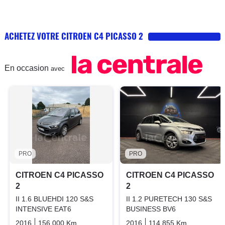
ACHETEZ VOTRE CITROEN C4 PICASSO 2
En occasion
avec
PRO
PRO
CITROEN C4 PICASSO
CITROEN C4 PICASSO
2
2
II 1.6 BLUEHDI 120 S&S
II 1.2 PURETECH 130 S&S
INTENSIVE EAT6
BUSINESS BV6
2016
156 000 Km
Automatique
2016
Diesel
114 855 Km
Manuelle