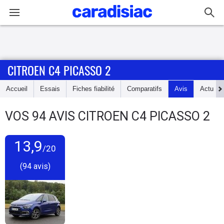
Connexion / Inscription
CITROEN C4 PICASSO 2
Accueil
Accueil
Essais
Fiches fiabilité
Comparatifs
Avis
Actu
Actu
VOS
94
AVIS
CITROEN C4 PICASSO 2
Essais
13,9
Guide
/20
d'achat
(94 avis)
Electriques
Utilitaires