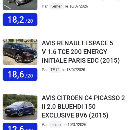
Par
Kemeri
le 18/07/2026
18,2
/20
AVIS RENAULT ESPACE 5
V 1.6 TCE 200 ENERGY
INITIALE PARIS EDC
(2015)
Par
TS72
le 13/07/2026
18,6
/20
AVIS CITROEN C4 PICASSO 2
II 2.0 BLUEHDI 150
EXCLUSIVE BV6
(2015)
Par
maico
le 10/07/2026
12,6