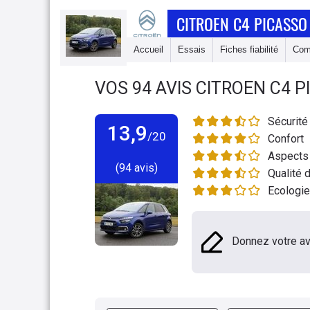
CITROEN C4 PICASSO
Accueil
Essais
Fiches fiabilité
Com
VOS
94
AVIS
CITROEN C4 P
Sécurité
13,9
/20
Confort
Aspects 
(94 avis)
Qualité d
Ecologie
Donnez votre av