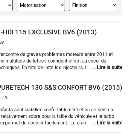
6 E-HDI 115 EXCLUSIVE BV6 (2013)
08
a rencontré de graves problèmes moteurs entre 2011 et
hniques. En tête de liste les injecteurs, la courroie de
 vanne EGR, le FAP, les soupapes, la pompe huile. Bref,
t j'ai déjà "testé" un certain nombre de pannes . Certaines
.2 PURETECH 130 S&S CONFORT BV6 (2015)
euses, telle la panne d'injecteur qui fait passer
de 130 à 60 kms heures sur autoroute alors que vous êtes
2h19
d'étonnant chez PSA.
nfants sont installés confortablement et on se sent en
relativement sobre pour la taille du véhicule et le turbo
ui permet de doubler facilement. Le grand coffre est
départs en vacances,surtout pour les affaires de skis.