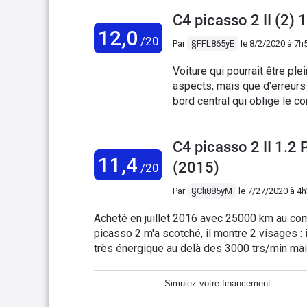
Attention à la fiabilité du moteur. Le mien a été changé à 70000km p
C4 picasso 2 II (2
propriétaire (pris en charge à 50% par le constructeur). Le "moteur de l'année " avait
12,0
apparemment un petit défaut.
/20
Par
§FFL865yE
le
8/2/2020 à 7h
Voiture qui pourrait être pl
aspects; mais que d'erreurs
bord central qui oblige le co
indicateurs. Les lave-glaces
faut claquer pour les verroui
C4 picasso 2 II 1.
bref... très très dommage ! q
11,4
(2015)
/20
Par
§Cli885yM
le
7/27/2020 à 4
Acheté en juillet 2016 avec 25000 km au co
picasso 2 m'a scotché, il montre 2 visages : 
très énergique au delà des 3000 trs/min ma
l/100km. On peut faire mieux bien sûr mais il
d'un bon confort et d'une tenue de route très
Simulez votre financement
plaisant à conduire , son équipement d'origine sans êtr