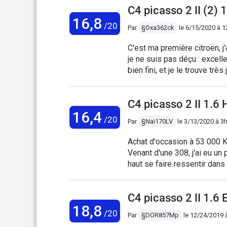
du côté des packs option pour un équipement
C4 picasso 2 II (2
assist, ect)
16,8
/20
Par
§Oxa362ck
le
6/15/2020 à 1
C'est ma première citroën, j'ai eu plusieurs scenic 3 avant et le 4 ne me plaisait pas. Et
je ne suis pas déçu : excelle
bien fini, et je le trouve trè
est faite pour rouler au d
performance moyenne. La bo
C4 picasso 2 II 1.
pas très douce . Les 120 ch
16,4
une excellente voiture ache
/20
Par
§Nai170LV
le
3/13/2020 à 3
spacetourer feel avec optio
Achat d'occasion à 53 000 
Venant d'une 308, j'ai eu un
haut se faire ressentir dans
ce point, je trouve que le vé
d'espace et d'habitabilité. 
C4 picasso 2 II 1.
J'apprécie tout particulièreme
18,8
pratique d'avoir 3 sièges i
/20
Par
§DOR857Mp
le
12/24/2019 
confortables et moelleux 