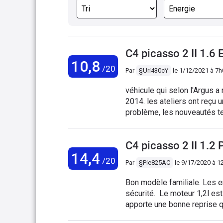
C4 picasso 2 II 1.
10,8
/20
Par
§Uri430cY
le
1/12/2021 à 7h
véhicule qui selon l'Argus 
2014. les ateliers ont reçu une multitude de lettres confidentielles : au coeur du
problème, les nouveautés tec
distribution t(jusqu'en 2014), la
tout le moteur!!! Pour ma par
C4 picasso 2 II 1
sont particulièrement danger
14,4
brutalement votre véhicule 
/20
Par
§Pie825AC
le
9/17/2020 à 1
entrain de doubler. A noter également un service commercial (après-vente) au
dessous de tout, mais rien 
Bon modèle familiale. Les e
sécurité. Le moteur 1,2l est 
apporte une bonne reprise q
vraiment pratique pour les 