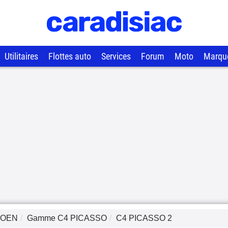
Utilitaires
Flottes auto
Services
Forum
Moto
Marqu
ROEN
Gamme
C4 PICASSO
C4 PICASSO 2