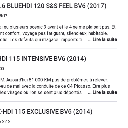
 plus complet et plus sécurisant (ex drive assist, park
) 1.6 BLUEHDI 120 S&S FEEL BV6 (2017)
2h17
nt confort , voyage pas fatiguant, silencieux, habitable,
s jolie. Les défauts qui m'agace : rapports trop long , la 6e
essus de 130 par conséquence conssomation basse et
îte est désagréable car bruyante pas très bien guidée
6 HDI 115 INTENSIVE BV6 (2014)
 sont un poil juste chargé sur autoroute. Mais globalement
té 16 200e pour 37000km donc un prix correct. (Grand
h33
ns)
KM. Aujourd'hui 81 000 KM pas de problèmes à relever.
 peu de mal avec la conduite de ce C4 Picasso. Etre plus
 les virages où l'on se sent plus déportés. En dehors de
hicule fait ses preuves et offre un réel confort en terme
Le moteur de 115 Ch suffit si on ne joue pas au pilote.
6 E-HDI 115 EXCLUSIVE BV6 (2014)
nt la visibilité ainsi que la place à l'arrière. C'est très
ndépendants. J'aurais bien aimé des fauteuils un peu plus
à 5h16
comme le propose Renault. Dommage que toutes les