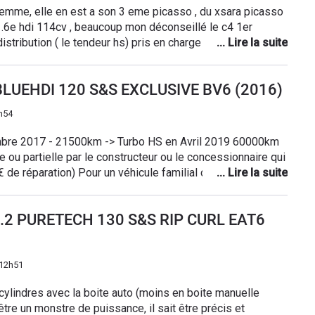
 tactile qui n'est pas des plus rapides.
n 3 eme picasso , du xsara picasso
nseillé le c4 1er
 distribution ( le tendeur hs) pris en charge a 100% avec
i roule très bien il a 92000kms aucun soucis
6 BLUEHDI 120 S&S EXCLUSIVE BV6 (2016)
sttp , je pense pas très bon
h54
en general pour les turbos , en bref un bon rapport qualité prix .
mbre 2017 - 21500km -> Turbo HS en Avril 2019 60000km
e ou partielle par le constructeur ou le concessionnaire qui
 de réparation) Pour un véhicule familial c'est un comble
e siège auto ISO FIX, à cause des rangements sous les
n effet la barre avant des sièges ISO FIX se trouve sur les
) 1.2 PURETECH 130 S&S RIP CURL EAT6
peut combler l'espace, mais en cas d'accident cela peut
utile... et être dramatique ! L'écran pas pratique du tout.
uis et encore, c'est quand on a de la chance. Pour enlever
ler dans les menus et au quotidien c'est pénible. Un bouton
 12h51
erai je pense judicieux. La boite de vitesse craque et n'est
cylindres avec la boite auto (moins en boite manuelle
eule chose qui va je pense me manquer, lorsque je vais
tre un monstre de puissance, il sait être précis et
chainement) c'est la visibilité. Le grand pare-brise ainsi