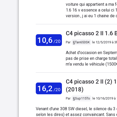
commandes soient sur l'écran
voiture qui appartient a ma femme, elle en est a so
1.6 16 v essence a celui ci 1.6e hdi 114cv , beaucoup mon déco
version , j ai eu 1 chaine de
voiture de prêt , et rien d autre ... celui c
pour l instant il y a une grosse difference entre le c4 picasso 1 et le 2 , le 2 est
C4 picasso 2 II 1.
beaucoup plus dynamique et très agréable , le look est sympa , le volume de charge
10,6
est genial pour les familles nombreuses , je déconseille le 
/20
Par
§Tan653SK
le
12/5/2019 à 3
Achat d'occasion en Septe
pas de prise en charge total
m'a vendu le véhicule (1500€
de ne pas pouvoir mettre d
pieds des places arrières. E
C4 picasso 2 II (2
rangements. Du polystyrène 
16,2
ne pas être suffisant, donc in
(2018)
/20
répond au bout de 3 ou 4 app
le mode éco, il faut trifouil
Par
§Sup115To
le
10/16/2019 à
rapide pour le déconnecter s
Venant d'une 308 SW diesel, le silence du 3 
pas des mieux étagés. La s
selon les dires) et assez convaincant. Sans ê
changer de véhicule (très pro