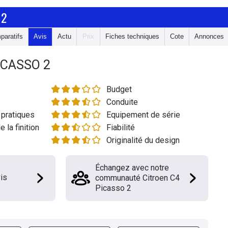
 2
paratifs
Avis
Actu
Prix
Fiches techniques
Cote
Annonces
ICASSO 2
Budget
Conduite
pratiques
Equipement de série
e la finition
Fiabilité
Originalité du design
Échangez avec notre
is
communauté Citroen C4
Picasso 2