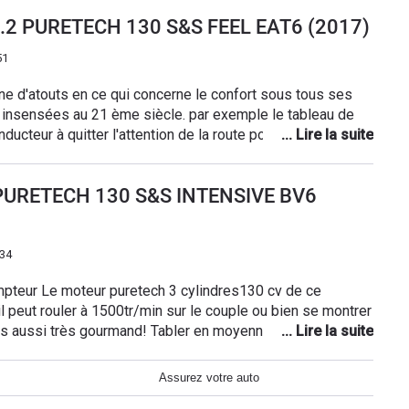
ar l'ancien
) 1.2 PURETECH 130 S&S FEEL EAT6 (2017)
 ..
51
eine d'atouts en ce qui concerne le confort sous tous ses
 insensées au 21 ème siècle. par exemple le tableau de
nducteur à quitter l'attention de la route pour voir ses
 impossibles à régler pour être efficaces. Les portes qu'il
ller, et qui , mal fermées bloquent le démarrage Etc. Etc .
2 PURETECH 130 S&S INTENSIVE BV6
uant à la mécanique là c'est la cata.
h34
mpteur Le moteur puretech 3 cylindres130 cv de ce
il peut rouler à 1500tr/min sur le couple ou bien se montrer
is aussi très gourmand! Tabler en moyenne sur 7.5
 faut y aller doucement avec la pédale de droite ! Doté
 correcte pour ce type de véhicule, le c4 picasso 2 est très
Assurez votre auto
e pléthorique est juste suffisant il faut aller voir