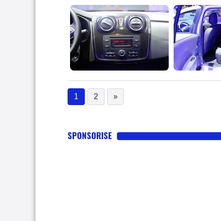
1
2
»
(current)
SPONSORISE