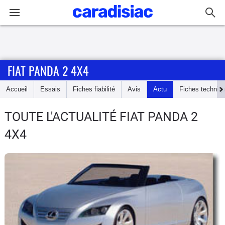
Connexion / Inscription
FIAT PANDA 2 4X4
Accueil
Accueil
Essais
Fiches fiabilité
Avis
Actu
Fiches techniq
Actu
TOUTE L'ACTUALITÉ FIAT PANDA 2
Essais
4X4
Guide
d'achat
Electriques
Utilitaires