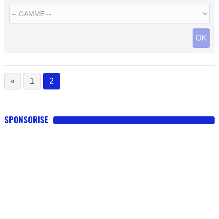
OK
«
1
2
(current)
SPONSORISE