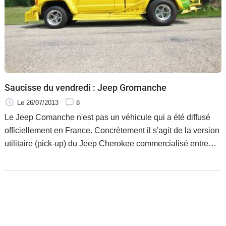
Flottes
Auto
Services
Forum
Saucisse du vendredi : Jeep Gromanche
Moto
Le 26/07/2013
8
Le Jeep Comanche n'est pas un véhicule qui a été diffusé
Marques
officiellement en France. Concrètement il s'agit de la version
utilitaire (pick-up) du Jeep Cherokee commercialisé entre
1986 et 1992. Destiné aux travaux de force, rien ne