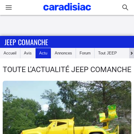
Connexion / Inscription
JEEP COMANCHE
Accueil
Accueil
Avis
Actu
Annonces
Forum
Tout
JEEP
Actu
TOUTE L'ACTUALITÉ JEEP COMANCHE
Essais
Guide
d'achat
Electriques
Utilitaires