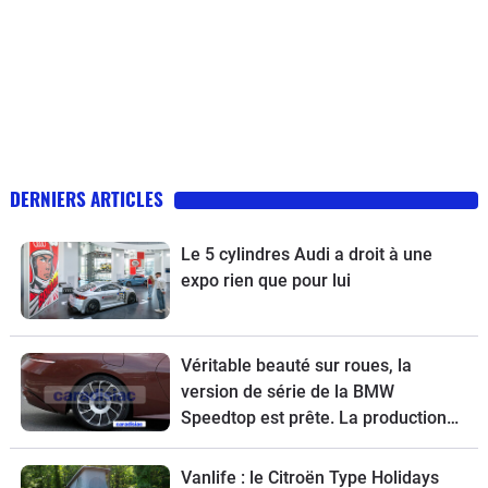
DERNIERS ARTICLES
Le 5 cylindres Audi a droit à une
expo rien que pour lui
Véritable beauté sur roues, la
version de série de la BMW
Speedtop est prête. La production
de ce break de chasse sera limitée à
70 exemplaires.
Vanlife : le Citroën Type Holidays