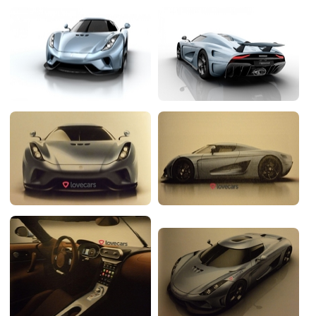
Flottes
Auto
Services
Forum
Moto
Marques