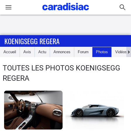
Connexion / Inscription
KOENIGSEGG REGERA
Accueil
Accueil
Avis
Actu
Annonces
Forum
Photos
Vidéos
Actu
TOUTES LES PHOTOS KOENIGSEGG
Essais
REGERA
Guide
d'achat
Electriques
Utilitaires