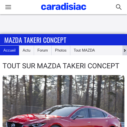
Connexion / Inscription
MAZDA TAKERI CONCEPT
Accueil
Accueil
Actu
Forum
Photos
Tout
MAZDA
Actu
TOUT SUR MAZDA TAKERI CONCEPT
Essais
Guide
d'achat
Electriques
Utilitaires