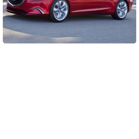
Flottes
Auto
Services
Forum
Moto
Marques