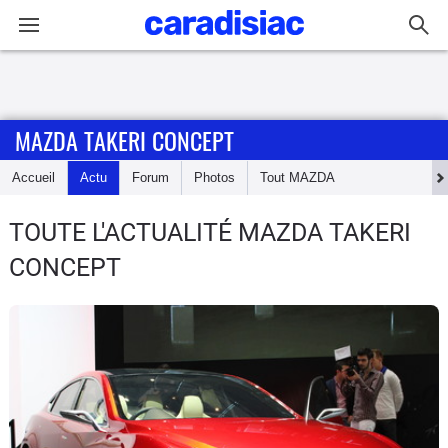
Connexion / Inscription
MAZDA TAKERI CONCEPT
Accueil
Accueil
Actu
Forum
Photos
Tout
MAZDA
Actu
TOUTE L'ACTUALITÉ MAZDA TAKERI
Essais
CONCEPT
Guide
d'achat
Electriques
Utilitaires