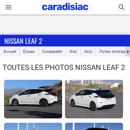
Connexion / Inscription
NISSAN LEAF 2
Accueil
Accueil
Essais
Comparatifs
Avis
Actu
Fiches technique
Actu
TOUTES LES PHOTOS NISSAN LEAF 2
Essais
Guide
d'achat
Electriques
Utilitaires