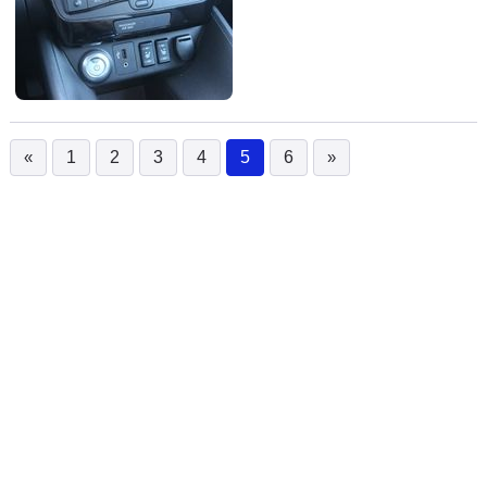
«
1
2
3
4
5
6
»
(current)