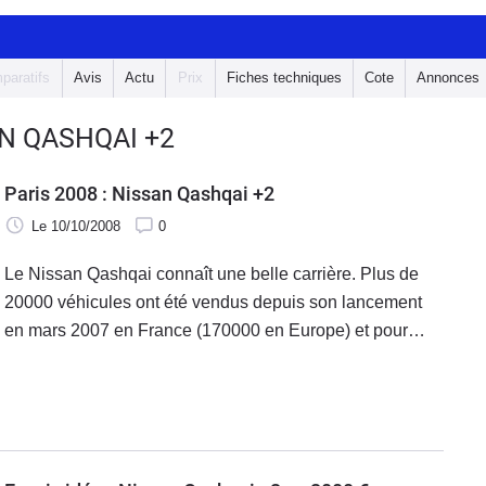
paratifs
Avis
Actu
Prix
Fiches techniques
Cote
Annonces
N QASHQAI +2
Paris 2008 : Nissan Qashqai +2
Le 10/10/2008
0
Le Nissan Qashqai connaît une belle carrière. Plus de
20000 véhicules ont été vendus depuis son lancement
en mars 2007 en France (170000 en Europe) et pour
continuer sur cette lancée, Nissan a décidé de modifier
sa gamme QASHQAI à compter