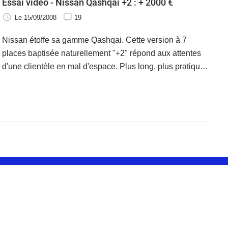
Essai vidéo - Nissan Qashqai +2 : + 2000 €
Le 15/09/2008
19
Nissan étoffe sa gamme Qashqai. Cette version à 7
places baptisée naturellement "+2" répond aux attentes
d'une clientèle en mal d'espace. Plus long, plus pratique
et encore accessible, le Qashqai +2 menace directement
le Grand Scénic de l'alliance.