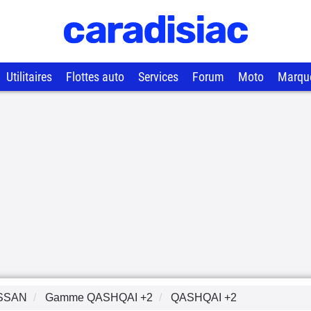
Utilitaires
Flottes auto
Services
Forum
Moto
Marqu
SSAN
Gamme
QASHQAI +2
QASHQAI +2