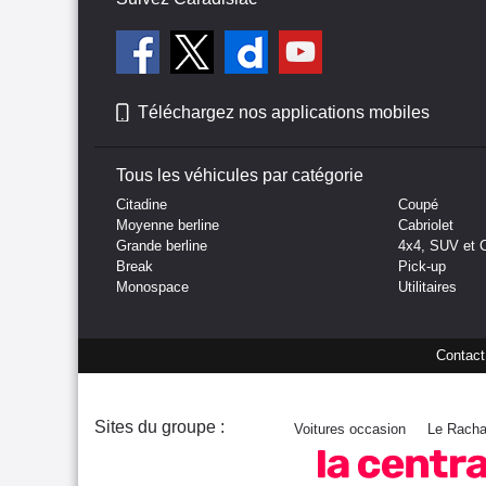
Téléchargez nos applications mobiles
Tous les véhicules par catégorie
Citadine
Coupé
Moyenne berline
Cabriolet
Grande berline
4x4, SUV et 
Break
Pick-up
Monospace
Utilitaires
Contact
Sites du groupe :
Voitures occasion
Le Racha