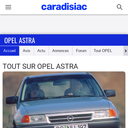
Connexion / Inscription
OPEL ASTRA
Accueil
Accueil
Avis
Actu
Annonces
Forum
Tout
OPEL
Actu
TOUT SUR OPEL ASTRA
Essais
Guide
d'achat
Electriques
Utilitaires