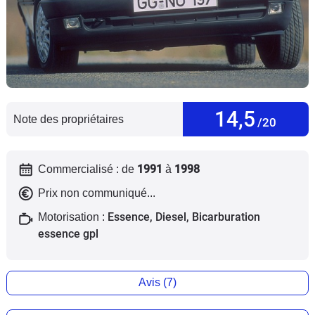
Flottes
Auto
Services
Forum
14,5
Note des propriétaires
/20
Moto
1991
1998
Commercialisé : de
à
Marques
Prix non communiqué...
Essence, Diesel, Bicarburation
Motorisation :
essence gpl
Avis (7)