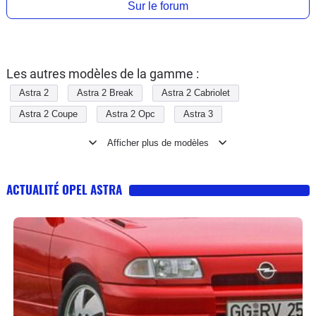
Sur le forum
Les autres modèles de la gamme :
Astra 2
Astra 2 Break
Astra 2 Cabriolet
Astra 2 Coupe
Astra 2 Opc
Astra 3
Astra 3 Break
Astra 3 Gtc
Astra 3 Gtc Opc
Astra 3 Twintop
Astra 4
Astra 4 Berline
Astra 4 Gtc
Astra 4 Gtc Opc
Astra 4 Sports Tourer
ACTUALITÉ OPEL ASTRA
Astra 5
Astra 5 Sports Tourer
Astra 6
Astra 6 Sports Tourer
Astra Break
Astra Cabriolet
Astra Gsi