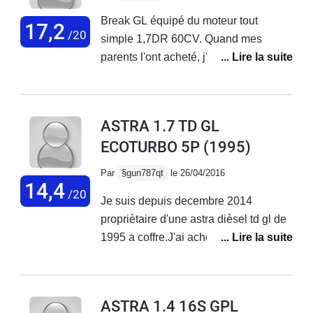
Break GL équipé du moteur tout
17,2
/20
simple 1,7DR 60CV. Quand mes
parents l'ont acheté, j'étais furieux
qu'ils l'aient fait, sans demander mon
avis. Je le trouvais poussif, et aurais
préféré une française, une 306 ou ZX,
ASTRA 1.7 TD GL
En fait, malgré ses qualités routières
ECOTURBO 5P
(1995)
plutôt rustiques, ce véhicule était le
meilleur en terme de chargement, et
Par
§gun787qt
le 26/04/2016
s'est révélé d'une fiabilité redoutable.
14,4
/20
Je suis depuis decembre 2014
630 000 à ce jour au compteur, moteur,
propriètaire d'une astra dièsel td gl de
boîte, embrayage, cardans,
1995 a coffre.J'ai acheté cette voiture
roulements... d'origine. Il roule
pour 1900 euro avec 125000km reel
majoritairement certes à la campagne.
prouvé par les factures depuis
Tout l'entretien, après la période de
l'origine. Certains diront que cela est
garantie a été fait par moi. C'est du
ASTRA 1.4 16S GPL
cher mais bon 125000 km pour un
solide, et l'intérieur ne bouge pas.