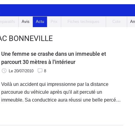
E
paratifs
Avis
Actu
Prix
Fiches techniques
Cote
An
AC BONNEVILLE
Une femme se crashe dans un immeuble et
parcourt 30 mètres à l'intérieur
Le 20/07/2010
8
Voilà un accident qui impressionne par la distance
parcourue du véhicule après qu'il ait percuté un
immeuble. Sa conductrice aura réussi une belle percée
dans l'enceinte du bâtiment.