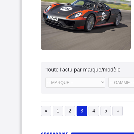
Toute l'actu par marque/modèle
«
1
2
3
4
5
»
(current)