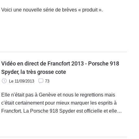
Voici une nouvelle série de brèves « produit ».
Vidéo en direct de Francfort 2013 - Porsche 918
Spyder, la très grosse cote
Le 11/09/2013
73
Elle n'était pas à Genève et nous le regrettions mais
c'était certainement pour mieux marquer les esprits à
Francfort. La Porsche 918 Spyder est officielle et elle
frappe fort avec un chrono extraordinaire de 6'57'' sur le
Nürburgring !