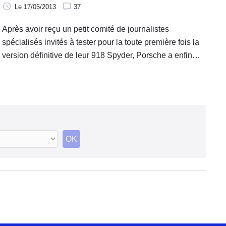
Le 17/05/2013
37
Après avoir reçu un petit comité de journalistes
spécialisés invités à tester pour la toute première fois la
version définitive de leur 918 Spyder, Porsche a enfin
consenti à publier hier le communiqué officialisant cette
toute nouvelle supercar hybride qui sera commercialisée
l'an prochain. Par rapport aux premières annonces, elle a
gagné plus de 100 ch ! Il faut dire que dans l'intervalle,
certaines concurrentes sont apparues !
OK