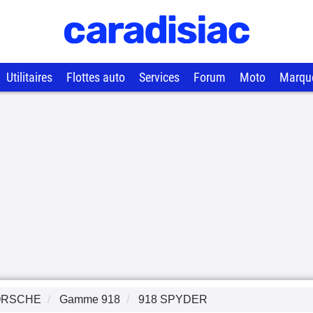
Utilitaires
Flottes auto
Services
Forum
Moto
Marqu
ORSCHE
Gamme
918
918 SPYDER