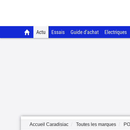
Actu
Essais
Guide d'achat
Electriques
Accueil Caradisiac
Toutes les marques
P