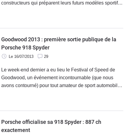
constructeurs qui préparent leurs futurs modèles sportifs.
Plusieurs autos ont été aperçues ces derniers jours
(MP4-12C, BMW M4 et M3, XFR-S …), la Porsche 918
Spyder était également de la partie pour une session
particulièrement dynamique surprise en vidéo. De quoi
Goodwood 2013 : première sortie publique de la
l'entendre hurler.
Porsche 918 Spyder
Le 16/07/2013
29
Le week-end dernier a eu lieu le Festival of Speed de
Goodwood, un événement incontournable (que nous
avons contourné) pour tout amateur de sport automobile
et de voitures exceptionnelles. À cette occasion,
plusieurs nouveautés se sont frottées au tracé
caractéristique de la course de côte de l'évènement,
c'était le cas de la Porsche 918 Spyder en version de
Porsche officialise sa 918 Spyder : 887 ch
série.
exactement