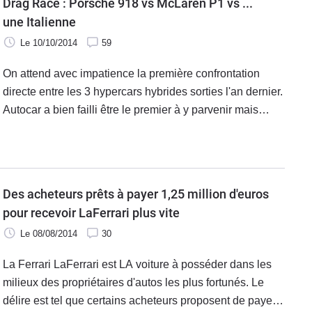
Drag Race : Porsche 918 vs McLaren P1 vs ...
une Italienne
Le 10/10/2014
59
On attend avec impatience la première confrontation
directe entre les 3 hypercars hybrides sorties l'an dernier.
Autocar a bien failli être le premier à y parvenir mais
Ferrari ayant refusé de participer à la drag race tant
attendue, les Anglais ont été contraints de se rabattre sur
une autre Italienne. Face à la Porsche 918 Spyder et à la
McLaren P1, sera donc alignée une … Ducati 1199
Des acheteurs prêts à payer 1,25 million d'euros
Superleggera.
pour recevoir LaFerrari plus vite
Le 08/08/2014
30
La Ferrari LaFerrari est LA voiture à posséder dans les
milieux des propriétaires d'autos les plus fortunés. Le
délire est tel que certains acheteurs proposent de payer