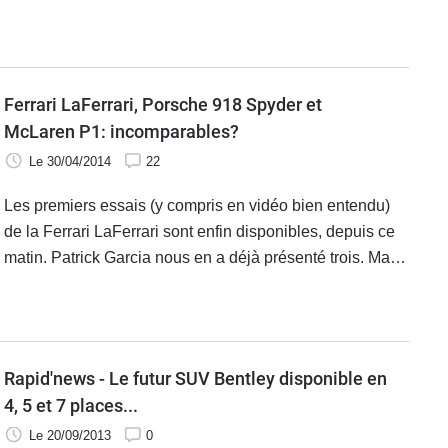
1,25 million d'euros pour l'obtenir plus vite -en plus du
1,2 million demandé par le constructeur-. Détail
intéressant : ce n'est pas la seule marque concernée par
le phénomène.
Ferrari LaFerrari, Porsche 918 Spyder et
McLaren P1: incomparables?
Le 30/04/2014
22
Les premiers essais (y compris en vidéo bien entendu)
de la Ferrari LaFerrari sont enfin disponibles, depuis ce
matin. Patrick Garcia nous en a déjà présenté trois. Mais
au-delà de ces premiers essais, la question d’une
comparaison avec deux autres « monstres sacrés »
récents se pose.
Rapid'news - Le futur SUV Bentley disponible en
4, 5 et 7 places...
Le 20/09/2013
0