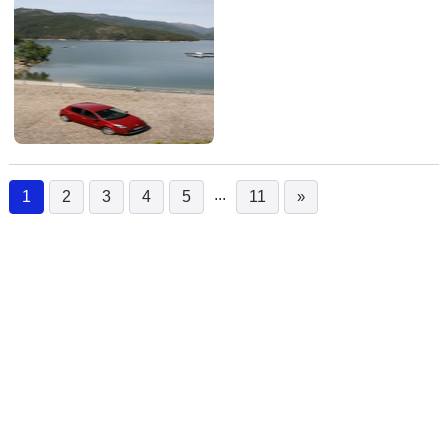
...
1
2
3
4
5
11
»
(current)