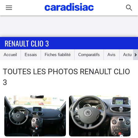
Connexion / Inscription
RENAULT CLIO 3
Accueil
Accueil
Essais
Fiches fiabilité
Comparatifs
Avis
Actu
Actu
TOUTES LES PHOTOS RENAULT CLIO
Essais
3
Guide
d'achat
Electriques
Utilitaires