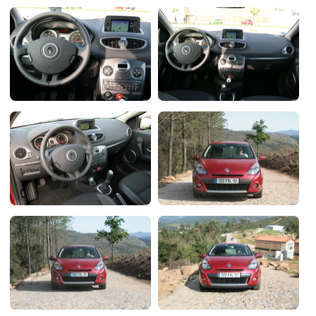
Flottes
Auto
Services
Forum
Moto
Marques