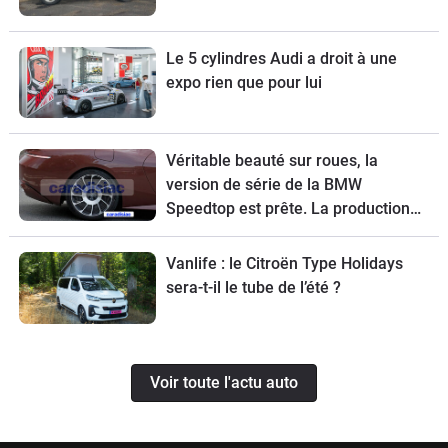
Le 5 cylindres Audi a droit à une
expo rien que pour lui
Véritable beauté sur roues, la
version de série de la BMW
Speedtop est prête. La production
de ce break de chasse sera limitée à
70 exemplaires.
Vanlife : le Citroën Type Holidays
sera-t-il le tube de l’été ?
Voir toute l'actu auto