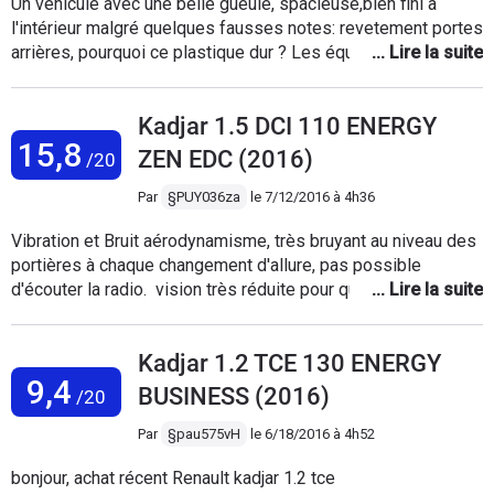
Un véhicule avec une belle gueule, spacieuse,bien fini a
l'intérieur malgré quelques fausses notes: revetement portes
arrières, pourquoi ce plastique dur ? Les équipements
manquants qui sont habituel chez renault :(bouchon essence
a vis,fermeture automatique des portes,retros
Kadjar 1.5 DCI 110 ENERGY
rétractables,vitres a impulsion partout )dommage surtout
15,8
qu'ils seront corrigés lors du prochain restilage je pense ,ils
ZEN EDC (2016)
/20
en vendraient encore plus si il avaient travaillé un peu plus.
(j'avais vu tout ça avant l'achat ça m'a pas freiné) Sinon
Par
§PUY036za
le
7/12/2016 à 4h36
moteur agréable et suffisant pour moi je roule tranquille,et
Vibration et Bruit aérodynamisme, très bruyant au niveau des
très bien équipé malgré les manques cité ci- dessus . Bref
portières à chaque changement d'allure, pas possible
très content de mon achat .
d'écouter la radio. vision très réduite pour quelqu'un de
grand. connectivité du téléphone très complexe et souvent
en échec, interface par tablette tactile également
Kadjar 1.2 TCE 130 ENERGY
compliquée. Conduite et boite de vitesse agréable
9,4
BUSINESS (2016)
/20
Par
§pau575vH
le
6/18/2016 à 4h52
bonjour, achat récent Renault kadjar 1.2 tce