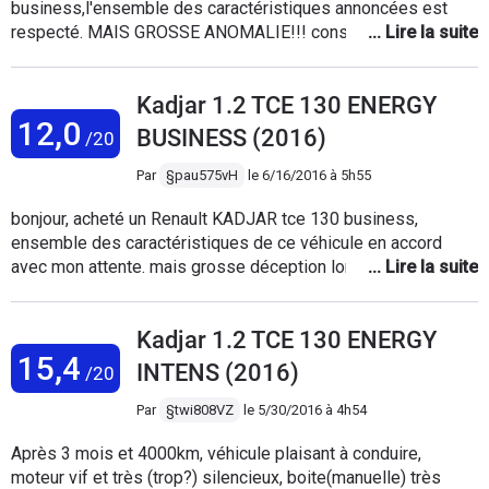
business,l'ensemble des caractéristiques annoncées est
respecté. MAIS GROSSE ANOMALIE!!! constatée dès la
première utilisation,le GPS est totalement désorienté,ne
reconnais pas les zones à limitation de vitesse,va mm
Kadjar 1.2 TCE 130 ENERGY
jusqu'à afficher à 30 km/h une portion de route
12,0
départementale limitée à 90 km/h. il serait souhaitable que
BUSINESS (2016)
/20
Renault rectifie cette fonction,afin de nous vendre un véhicule
respectant les normes de sécurité.
Par
§pau575vH
le
6/16/2016 à 5h55
bonjour, acheté un Renault KADJAR tce 130 business,
ensemble des caractéristiques de ce véhicule en accord
avec mon attente. mais grosse déception lors de l'utilisation
GPS, qui ne reconnais pas les zones a limitation de
vitesse,avec des affichages incohérents,tels que zone
Kadjar 1.2 TCE 130 ENERGY
limitée a 90 km/h affichée limitée a 30 km/h. il serait
15,4
souhaitable que RENAULT corrige cette anomalie.
INTENS (2016)
/20
Par
§twi808VZ
le
5/30/2016 à 4h54
Après 3 mois et 4000km, véhicule plaisant à conduire,
moteur vif et très (trop?) silencieux, boite(manuelle) très