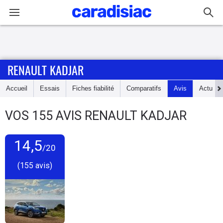
Connexion / Inscription
RENAULT KADJAR
Accueil
Accueil
Essais
Fiches fiabilité
Comparatifs
Avis
Actu
Actu
VOS
155
AVIS
RENAULT KADJAR
Essais
14,5
Guide
/20
d'achat
(155 avis)
Electriques
Utilitaires