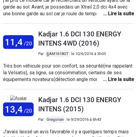
j ai pris ce modele car je recherchais un vehicule ayant de la
garde au sol. Avant, je possedais un Xtrail 2,0 dci 4x4 avec
une bonne garde au sol car je roule de temps en temps sur
des chemins terres gravillons. Le dci 110 fait une merveille
en consommation, je suis entre 4,5 et 5,5 L de consommation
Kadjar 1.6 DCI 130 ENERGY
aux 100 kms. l ete clim a fond et vehicule en charge avec un
11,4
bon 150 km/h compteur j ai fait du 6,5 L de conso moyenne
INTENS 4WD (2016)
/20
sur 1000 km. c est vrai que ce n est pas une bete de guerre,
mais c est amplement suffisant. ca tient bien la route, et
Par
§AM1618GT
le
10/6/2016 à 3h05
meme en tout terrain j ai ete surpris par les performances
Très bon véhicule pour son confort, sa sécurité(me rappelant
malgre les pneus routes et l absence de 4 roues motrices.
la Velsatis), sa ligne, sa consommation, certains de ses
équipements novateurs(détection angle mort, R-LINK2 facile
et convivial dans son utilisation, caméra de recul, etc). Par
contre, très déçu par l'équipement "reconnaissance des
Kadjar 1.6 DCI 130 ENERGY
panneaux de signalisation". Cet équipement fonctionne de
manière incohérente: il affiche 50Km/h pendant 1mn même si
13,4
INTENS (2015)
/20
vous êtes sur autoroute(reconnaissance du panneau en
bretelle d'entrée); ne lit pas les entrées et sorties
Par
Gregorian
le
9/29/2016 à 6h43
d'agglomération ce qui entraine la traversée de bon nombre
J'avais laissé un avis favorable il y a quelques temps mais
de villages avec un affichage à 70Km/h(dernier panneau lu);