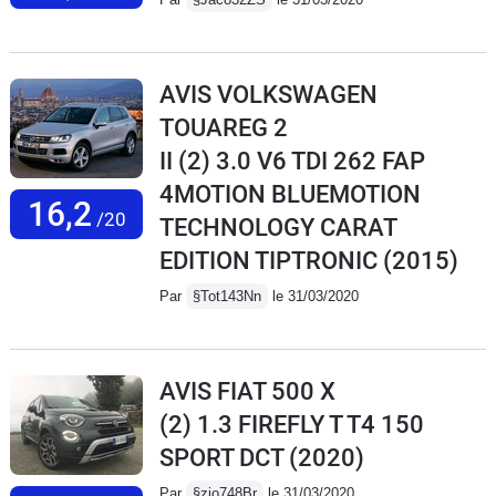
AVIS VOLKSWAGEN
TOUAREG 2
II (2) 3.0 V6 TDI 262 FAP
4MOTION BLUEMOTION
16,2
/20
TECHNOLOGY CARAT
EDITION TIPTRONIC
(2015)
Par
§Tot143Nn
le 31/03/2020
AVIS FIAT 500 X
(2) 1.3 FIREFLY T T4 150
SPORT DCT
(2020)
Par
§zio748Br
le 31/03/2020