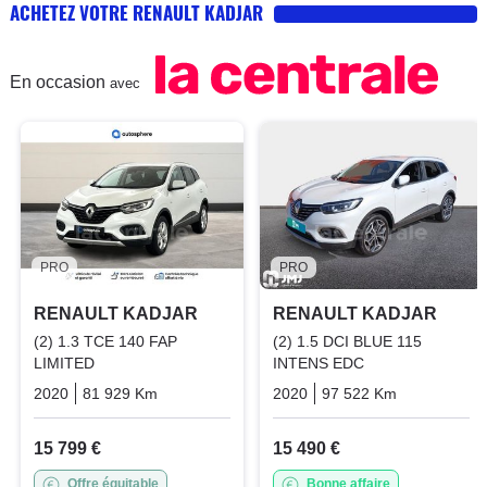
ACHETEZ VOTRE RENAULT KADJAR
En occasion
avec
PRO
PRO
RENAULT KADJAR
RENAULT KADJAR
(2) 1.3 TCE 140 FAP
(2) 1.5 DCI BLUE 115
LIMITED
INTENS EDC
2020
81 929 Km
Manuelle
Essence
2020
97 522 Km
Automatiq
15 799 €
15 490 €
Offre équitable
Bonne affaire