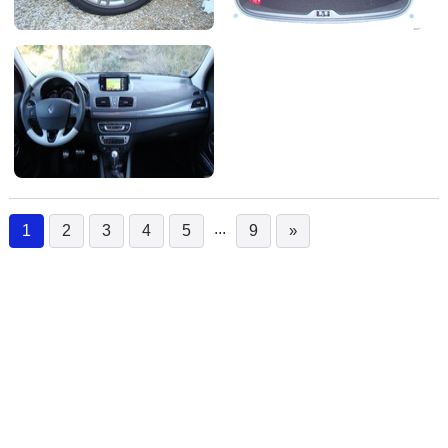
...
1
2
3
4
5
9
»
(current)