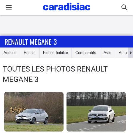
Connexion / Inscription
RENAULT MEGANE 3
Accueil
Accueil
Essais
Fiches fiabilité
Comparatifs
Avis
Actu
Actu
TOUTES LES PHOTOS RENAULT
Essais
MEGANE 3
Guide
d'achat
Electriques
Utilitaires