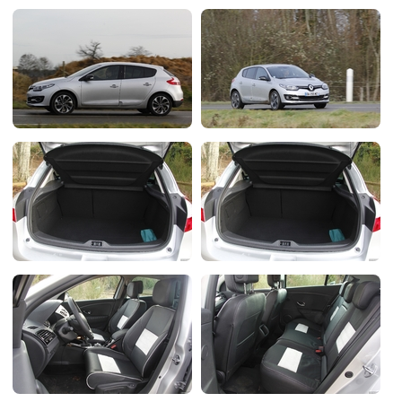
Flottes
Auto
Services
Forum
Moto
Marques