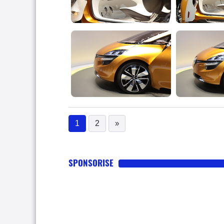
1
2
»
(current)
SPONSORISE