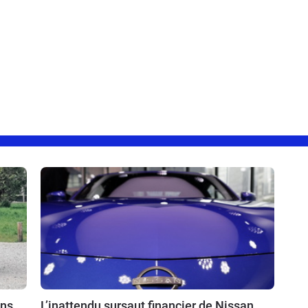
ins
L’inattendu sursaut financier de Nissan