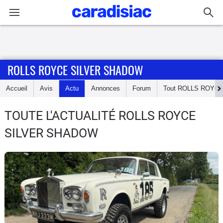
Connexion / Inscription
ROLLS ROYCE SILVER SHADOW
Accueil
Accueil
Avis
Actu
Annonces
Forum
Tout
ROLLS ROYC
Actu
TOUTE L'ACTUALITÉ ROLLS ROYCE
Essais
SILVER SHADOW
Guide
d'achat
Electriques
Utilitaires