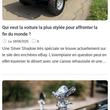
Flottes
Auto
Services
Qui veut la voiture la plus stylée pour affronter la
fin du monde ?
Forum
Le 18/06/2025
9
Une Silver Shadow très spéciale se trouve actuellement sur
Moto
le site des enchères eBay. L'exemplaire en question peut en
effet traverser le désert avec une caisse rehaussée et une
Marques
transmission 4x4.