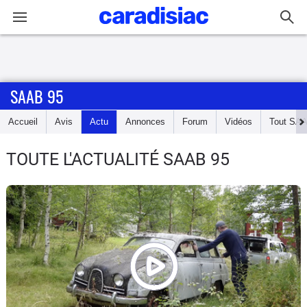
Connexion / Inscription
SAAB 95
Accueil
Accueil
Avis
Actu
Annonces
Forum
Vidéos
Tout
SA
Actu
TOUTE L'ACTUALITÉ SAAB 95
Essais
Guide
d'achat
Electriques
Utilitaires