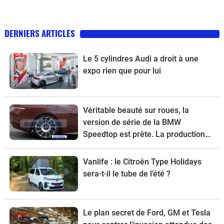
DERNIERS ARTICLES
Le 5 cylindres Audi a droit à une
expo rien que pour lui
Véritable beauté sur roues, la
version de série de la BMW
Speedtop est prête. La production
de ce break de chasse sera limitée à
70 exemplaires.
Vanlife : le Citroën Type Holidays
sera-t-il le tube de l’été ?
Le plan secret de Ford, GM et Tesla