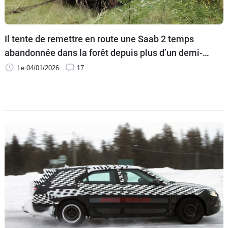
Flottes
Auto
Il tente de remettre en route une Saab 2 temps
Services
abandonnée dans la forêt depuis plus d’un demi-
siècle
Le 04/01/2026
17
Forum
Moto
Marques