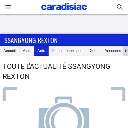
Connexion / Inscription
SSANGYONG REXTON
Accueil
Accueil
Avis
Actu
Fiches techniques
Cote
Annonces
Actu
TOUTE L'ACTUALITÉ SSANGYONG
Essais
REXTON
Guide
d'achat
Electriques
Utilitaires