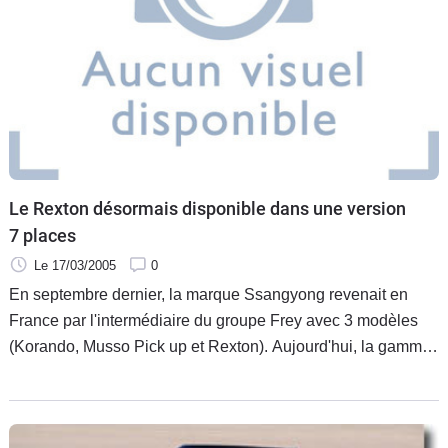
Flottes
Auto
Services
Forum
Moto
Le Rexton désormais disponible dans une version
7 places
Marques
Le 17/03/2005
0
En septembre dernier, la marque Ssangyong revenait en
France par l'intermédiaire du groupe Frey avec 3 modèles
(Korando, Musso Pick up et Rexton). Aujourd'hui, la gamme
s'agrandit avec l'arrivée du Rexton "Family" 7 places, une
série limitée à