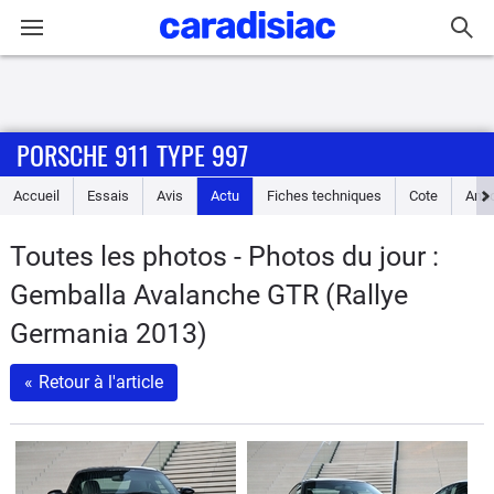
Connexion / Inscription
PORSCHE 911 TYPE 997
Accueil
Accueil
Essais
Avis
Actu
Fiches techniques
Cote
Ann
Actu
Toutes les photos - Photos du jour :
Essais
Gemballa Avalanche GTR (Rallye
Guide
Germania 2013)
d'achat
«
Retour à l'article
Electriques
Utilitaires