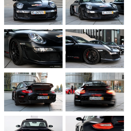
Flottes
Auto
Services
Forum
Moto
Marques