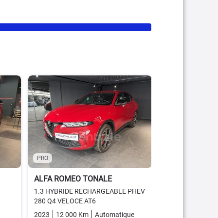
PRO
ALFA ROMEO 
1.5 HYBRID 160 
SPECIALE TCT7
2022
57 381 K
21 990 €
PRO
Bonne affair
ALFA ROMEO TONALE
Garantie 12
1.3 HYBRIDE RECHARGEABLE PHEV
280 Q4 VELOCE AT6
Essence
2023
12 000 Km
Automatique
Plugin_hybrid_essence_ele