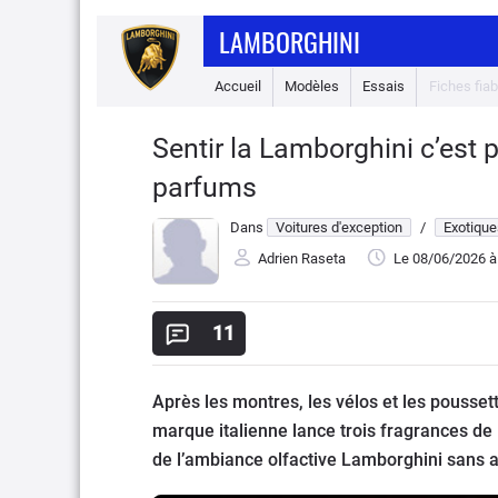
LAMBORGHINI
Accueil
Modèles
Essais
Fiches fiabi
Sentir la Lamborghini c’est 
parfums
Dans
Voitures d'exception
/
Exotique
Adrien Raseta
Le 08/06/2026
à
11
Après les montres, les vélos et les pousse
marque italienne lance trois fragrances de
de l’ambiance olfactive Lamborghini sans av