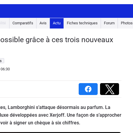
lité
Comparatifs
Avis
Actu
Fiches techniques
Forum
Photos
possible grâce à ces trois nouveaux
s
 06:30
ttes, Lamborghini s’attaque désormais au parfum. La
 luxe développées avec Xerjoff. Une façon de s’approcher
oir à signer un chèque à six chiffres.