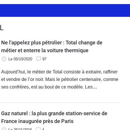
L
Ne l'appelez plus pétrolier : Total change de
métier et enterre la voiture thermique
Le 05/10/2020
97
Aujourd’hui, le métier de Total consiste à extraire, raffiner
et vendre de l’or noir. Mais le pétrolier centenaire, comme
ses confrères, est au bout de ce modèle. Les
compagnies de demain ? Des producteurs d’électricité
dont le métier consistera à recharger nos voitures
lorsqu’elles auront abandonné le moteur à explosion.
Gaz naturel : la plus grande station-service de
Une bascule d'un modèle à l'autre qui devrait être
France inaugurée près de Paris
totalement achevé en 2050.
Le 25/11/2016
4