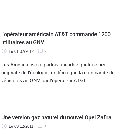
en série. Pourtant, il se pourrait bien que ce ne soit pas
totalement le cas.
L'opérateur américain AT&T commande 1200
utilitaires au GNV
Le 01/02/2012
2
Les Américains ont parfois une idée quelque peu
originale de l'écologie, en témoigne la commande de
véhicules au GNV par l'opérateur AT&T.
Une version gaz naturel du nouvel Opel Zafira
Le 09/12/2011
7