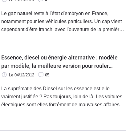
Le gaz naturel reste à l'état d'embryon en France,
notamment pour les véhicules particuliers. Un cap vient
cependant d'être franchi avec l'ouverture de la première
grande station-service fournissant du gaz naturel en
région parisienne. La première d'une série de dix
stations-service spécifiques à ce carburant moins
Essence, diesel ou énergie alternative : modèle
polluant que le sans-plomb et le gazole.
par modèle, la meilleure version pour rouler
moins cher
Le 04/12/2012
65
La suprématie des Diesel sur les essence est-elle
vraiment justifiée ? Pas toujours, loin de là. Les voitures
électriques sont-elles forcément de mauvaises affaires ?
Non, surprise, ce n'est pas systématique ! Et les
hybrides ? Idem. Quant aux véhicules fonctionnant à
l'E85*, au GPL** ou encore au GNV***, sont-ils
franchement dépassés ? Pas sûr du tout. Les véhicules