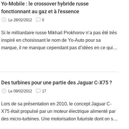
Yo-Mobile : le crossover hybride russe
bioéthanol comme les GPL peuvent au contraire se
fonctionnant au gaz et à l'essence
révéler très attractifs. Pour parvenir à ces conclusions,
Le 28/02/2012
0
Caradisiac a comparé les tarifs et les caractéristiques
techniques de plus 300 modèles. Grâce à nos calculs,
Si le milliardaire russe Mikhail Prokhorov n’a pas été très
découvrez ainsi les versions les plus économiques selon
inspiré en choisissant le nom de Yo-Auto pour sa
différents kilométrages annuels. Car finalement, c'est
marque, il ne manque cependant pas d’idées en ce qui
bien la facture en carburant (ou en électricité le cas
concerne ses modèles. En témoigne le ë-crossover
échéant) qui pose bel et bien souci aujourd'hui.
hybride, déjà surnommé « yo-mobile ».
Des turbines pour une partie des Jaguar C-X75 ?
Le 09/02/2012
17
Lors de sa présentation en 2010, le concept Jaguar C-
X75 était propulsé par un moteur électrique alimenté par
des micro-turbines. Une motorisation futuriste dont on se
doutait qu’elle passerait à la trappe lors de la production