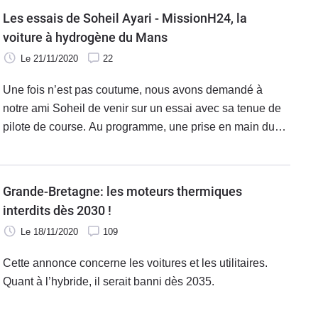
Les essais de Soheil Ayari - MissionH24, la
voiture à hydrogène du Mans
Le 21/11/2020
22
Une fois n’est pas coutume, nous avons demandé à
notre ami Soheil de venir sur un essai avec sa tenue de
pilote de course. Au programme, une prise en main du
prototype LMPH2G, voiture-laboratoire à motorisation
hydrogène. Objectif : les 24 heures du Mans 2024.
Grande-Bretagne: les moteurs thermiques
interdits dès 2030 !
Le 18/11/2020
109
Cette annonce concerne les voitures et les utilitaires.
Quant à l’hybride, il serait banni dès 2035.