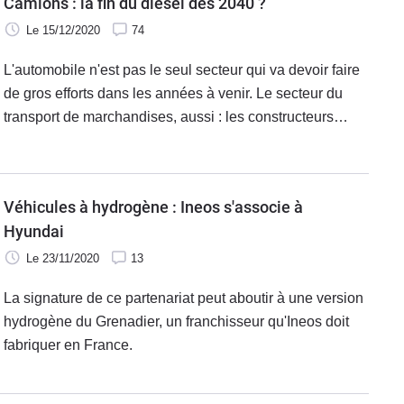
Camions : la fin du diesel dès 2040 ?
Le 15/12/2020
74
L'automobile n'est pas le seul secteur qui va devoir faire
de gros efforts dans les années à venir. Le secteur du
transport de marchandises, aussi : les constructeurs
européens de camions ont fait cause commune pour
annoncer l'arrêt du diesel dès 2040.
Véhicules à hydrogène : Ineos s'associe à
Hyundai
Le 23/11/2020
13
La signature de ce partenariat peut aboutir à une version
hydrogène du Grenadier, un franchisseur qu'Ineos doit
fabriquer en France.