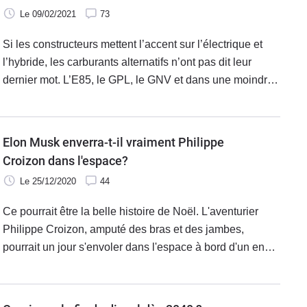
Le 09/02/2021
73
Si les constructeurs mettent l’accent sur l’électrique et
l’hybride, les carburants alternatifs n’ont pas dit leur
dernier mot. L’E85, le GPL, le GNV et dans une moindre
mesure l’hydrogène, séduisent de plus en plus les
Français. Et pour cause : le prix à la pompe est près de
deux fois moins cher. Quelle énergie choisir pour votre
Elon Musk enverra-t-il vraiment Philippe
future voiture parmi la dizaine présentes à l’heure
Croizon dans l'espace?
actuelle sur le marché. Voici nos conseils.
Le 25/12/2020
44
Ce pourrait être la belle histoire de Noël. L'aventurier
Philippe Croizon, amputé des bras et des jambes,
pourrait un jour s'envoler dans l'espace à bord d'un engin
spatial de la compagnie d'Elon Musk, fondateur de
Tesla.