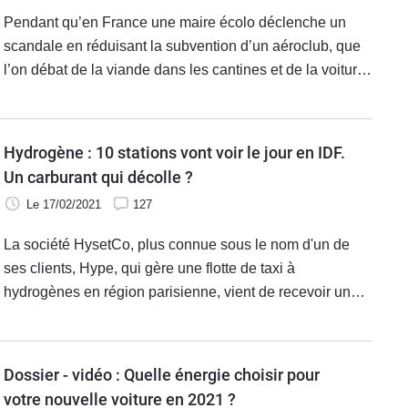
Pendant qu’en France une maire écolo déclenche un
scandale en réduisant la subvention d’un aéroclub, que
l’on débat de la viande dans les cantines et de la voiture
en ville, l'Allemagne travaille à sa révolution énergétique.
Vous avez aimé le pétrole ? Vous allez adorer
l’hydrogène !
Hydrogène : 10 stations vont voir le jour en IDF.
Un carburant qui décolle ?
Le 17/02/2021
127
La société HysetCo, plus connue sous le nom d'un de
ses clients, Hype, qui gère une flotte de taxi à
hydrogènes en région parisienne, vient de recevoir une
subvention de 12,7 millions d'euros pour installer 10
stations de distribution de ce carburant en Île-de-France.
Le début d'un décollage ? Pas si sûr.
Dossier - vidéo : Quelle énergie choisir pour
votre nouvelle voiture en 2021 ?