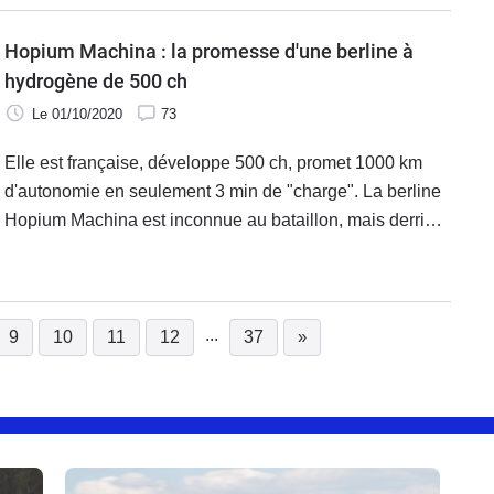
Hopium Machina : la promesse d'une berline à
hydrogène de 500 ch
Le 01/10/2020
73
Elle est française, développe 500 ch, promet 1000 km
d'autonomie en seulement 3 min de "charge". La berline
Hopium Machina est inconnue au bataillon, mais derrière
elle, on retrouve le pilote français Olivier Lombard.
...
9
10
11
12
37
»
urrent)