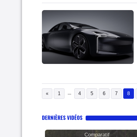
...
«
1
4
5
6
7
8
(c
DERNIÈRES VIDÉOS
Comparatif