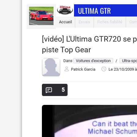
ULTIMA GTR
Accueil
Essais
Fiches fiabilité
Com
[vidéo] L'Ultima GTR720 se p
piste Top Gear
Dans
Voitures d'exception
/
Ultra-sp
Patrick Garcia
Le 23/10/2009
à
5