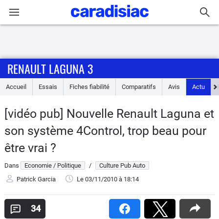
Connexion / Inscription
RENAULT LAGUNA 3
Accueil
Accueil
Essais
Fiches fiabilité
Comparatifs
Avis
Actu
Actu
[vidéo pub] Nouvelle Renault Laguna et
Essais
son système 4Control, trop beau pour
Guide
être vrai ?
d'achat
Dans
Economie / Politique
/
Culture Pub Auto
Electriques
Patrick Garcia
Le 03/11/2010
à 18:14
Utilitaires
34