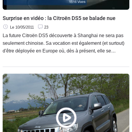
Surprise en vidéo : la Citroën DS5 se balade nue
Le 10/05/2011
23
La future Citroën DS5 découverte à Shanghai ne sera pas
seulement chinoise. Sa vocation est également (et surtout)
d'être déployée en Europe où, dès à présent, elle se
promène sur nos routes sans aucun déguisement. De quoi
apprécier son étonnante silhouette qu'un de nos lecteurs a
immortalisé en dépassant un convoi entre Belfort et
Mulhouse.