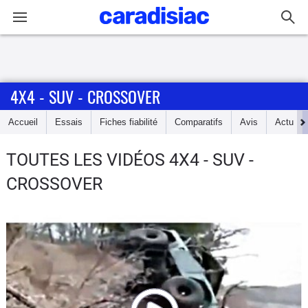
Connexion / Inscription
4X4 - SUV - CROSSOVER
Accueil
Accueil
Essais
Fiches fiabilité
Comparatifs
Avis
Actu
Actu
TOUTES LES VIDÉOS 4X4 - SUV -
Essais
CROSSOVER
Guide
d'achat
Electriques
Utilitaires