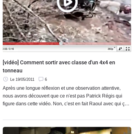
Flottes
Auto
Services
Forum
Moto
[vidéo] Comment sortir avec classe d'un 4x4 en
tonneau
Marques
Le 19/05/2011
6
Après une longue réflexion et une observation attentive,
nous avons découvert que ce n'est pas Patrick Régis qui
figure dans cette vidéo. Non, c'est en fait Raoul avec qui ça
roule même quand ça ne roule plus. Notre amateur de 4x4
de franchissement, persuadé de son invincibilité, tente un
passage dans une zone difficile avec son Toyota. Ça ne va