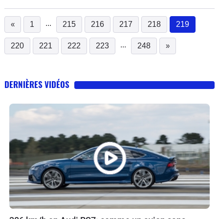
...
«
1
215
216
217
218
219
(current
...
220
221
222
223
248
»
DERNIÈRES VIDÉOS