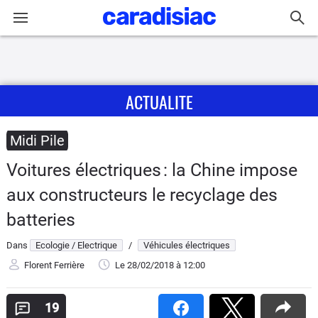
Connexion / Inscription
ACTUALITE
Accueil
Actu
Midi Pile
Voitures électriques : la Chine impose
Essais
aux constructeurs le recyclage des
Guide
batteries
d'achat
Dans
Ecologie / Electrique
/
Véhicules électriques
Electriques
Florent Ferrière
Le 28/02/2018
à 12:00
Utilitaires
19