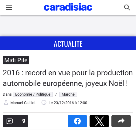
Connexion / Inscription
ACTUALITE
Accueil
Actu
Midi Pile
2016 : record en vue pour la production
Essais
automobile européenne, joyeux Noël !
Guide
Dans
Economie / Politique
/
Marché
d'achat
Manuel Cailliot
Le 23/12/2016
à 12:00
Electriques
9
Utilitaires