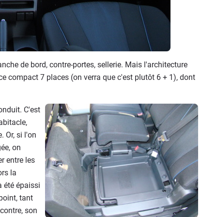
anche de bord, contre-portes, sellerie. Mais l'architecture
compact 7 places (on verra que c'est plutôt 6 + 1), dont
nduit. C'est
abitacle,
Or, si l'on
ée, on
r entre les
ors la
 été épaissi
point, tant
 contre, son