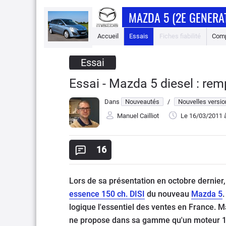
MAZDA 5 (2E GENERA
Accueil
Essais
Fiches fiabilité
Comp
Essai
Essai - Mazda 5 diesel : remp
Dans
Nouveautés
/
Nouvelles versi
Manuel Cailliot
Le 16/03/2011
à
16
Lors de sa présentation en octobre dernier
essence 150 ch. DISI
du nouveau
Mazda 5
.
logique l'essentiel des ventes en France. Ma
ne propose dans sa gamme qu'un moteur 1.