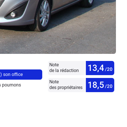
Note
13,4
/20
de la rédaction
) son office
Note
18,5
its poumons
/20
des propriétaires