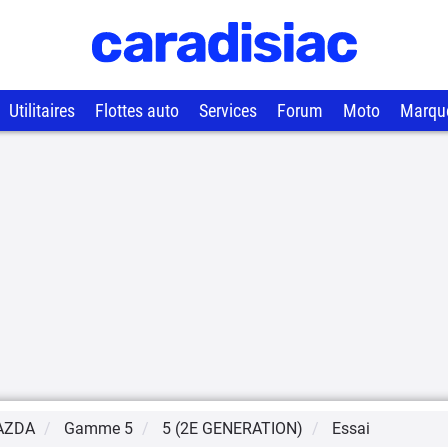
Utilitaires
Flottes auto
Services
Forum
Moto
Marqu
AZDA
Gamme
5
5 (2E GENERATION)
Essai