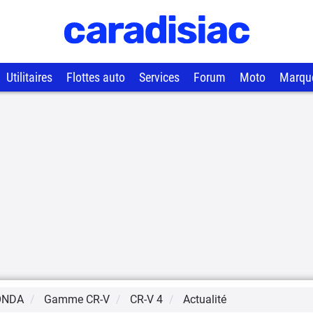
Utilitaires
Flottes auto
Services
Forum
Moto
Marqu
ONDA
Gamme
CR-V
CR-V 4
Actualité