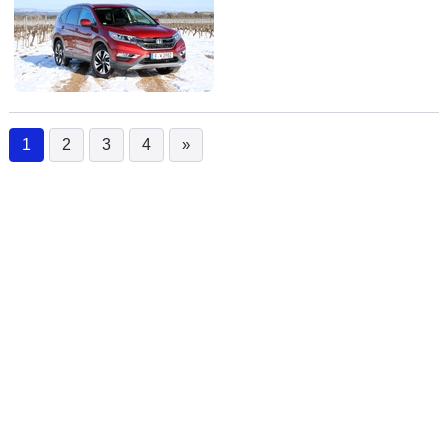
1
2
3
4
»
(current)