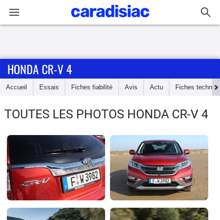
Connexion / Inscription
HONDA CR-V 4
Accueil
Accueil
Essais
Fiches fiabilité
Avis
Actu
Fiches techniq
Actu
TOUTES LES PHOTOS HONDA CR-V 4
Essais
Guide
d'achat
Electriques
Utilitaires