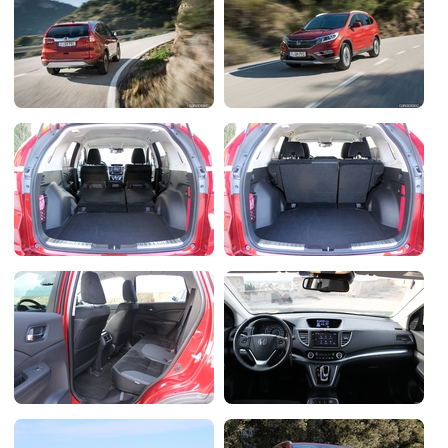
Flottes
Auto
Services
Forum
Moto
Marques