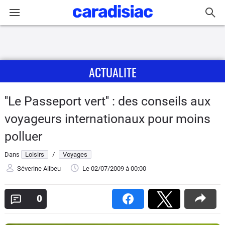
Connexion / Inscription
ACTUALITE
Accueil
Actu
''Le Passeport vert'' : des conseils aux
voyageurs internationaux pour moins
Essais
polluer
Guide
Dans
Loisirs
/
Voyages
d'achat
Séverine Alibeu
Le 02/07/2009
à 00:00
Electriques
0
Utilitaires